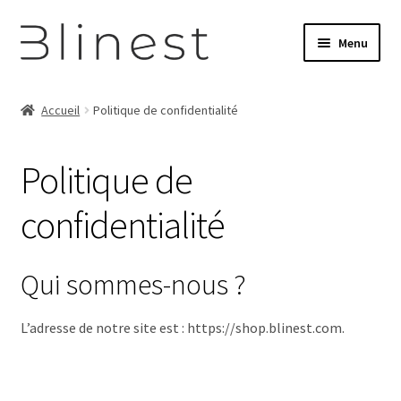
Aller
Aller
Menu
à
au
la
contenu
Boutique
navigation
Accueil
Politique de confidentialité
Mon compte
Politique de
Panier
confidentialité
Retourner sur Blinest
Qui sommes-nous ?
L’adresse de notre site est : https://shop.blinest.com.