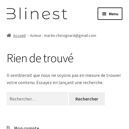
Aller
Aller
Menu
à
au
la
contenu
Boutique
navigation
Accueil
Auteur : martin.chevignard@gmail.com
Mon compte
Rien de trouvé
Panier
Retourner sur Blinest
Il semblerait que nous ne soyons pas en mesure de trouver
votre contenu. Essayez en lançant une recherche.
Rechercher :
Mon compte